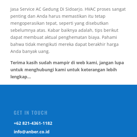
Jasa Service AC Gedung Di Sidoarjo. HVAC proses sangat
penting dan Anda harus memastikan itu tetap
mengoperasikan tepat, seperti yang disebutkan
sebelumnya atas. Kabar baiknya adalah, tips berikut
dapat membuat aktual penghematan biaya. Pahami
bahwa tidak mengikuti mereka dapat berakhir harga
Anda banyak uang.
Terima kasih sudah mampir di web kami, jangan lupa
untuk menghubungi kami untuk keterangan lebih
lengkap...
GET IN TOUCH
‎+62 821-4361-1182
info@anber.co.id