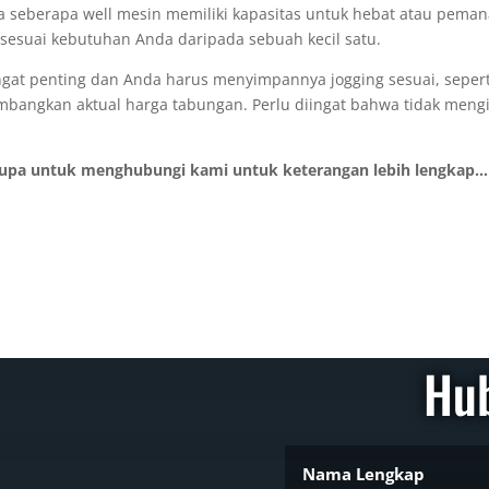
a seberapa well mesin memiliki kapasitas untuk hebat atau peman
ar sesuai kebutuhan Anda daripada sebuah kecil satu.
ngat penting dan Anda harus menyimpannya jogging sesuai, seper
mbangkan aktual harga tabungan. Perlu diingat bahwa tidak meng
lupa untuk menghubungi kami untuk keterangan lebih lengkap...
Hu
USAHA :