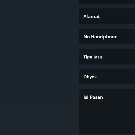
ge
l
le