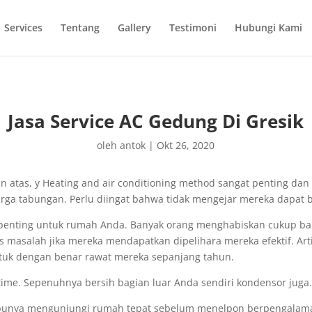
Services
Tentang
Gallery
Testimoni
Hubungi Kami
Jasa Service AC Gedung Di Gresik
oleh
antok
|
Okt 26, 2020
kan atas, y Heating and air conditioning method sangat penting da
arga tabungan. Perlu diingat bahwa tidak mengejar mereka dapat 
enting untuk rumah Anda. Banyak orang menghabiskan cukup ban
s masalah jika mereka mendapatkan dipelihara mereka efektif. Art
ntuk dengan benar rawat mereka sepanjang tahun.
time. Sepenuhnya bersih bagian luar Anda sendiri kondensor juga.
, punya mengunjungi rumah tepat sebelum menelpon berpengalama