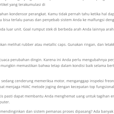
tikel yang terakumulasi di
bahan kondensor perangkat. Kamu tidak pernah tahu ketika hal da
tu bisa terlalu panas dan penyebab sistem Anda ke malfungsi deng
luar unit. Goal rumput stek di berbeda arah Anda lainnya arah. 
an melihat rubber atau metallic caps. Gunakan ringan, dan letakka
cuaca perubahan dingin. Karena ini Anda perlu mengubahnya perg
ni mungkin memastikan bahwa tetap dalam kondisi baik selama b
 sedang cenderung memeriksa motor, menganggap inspeksi freon d
apat menjaga HVAC metode joging dengan kecepatan top fungsional
matis pasti dapat membantu Anda menghemat uang untuk tagihan e
puter.
mendinginkan dan sistem pemanas proses dipasang? Ada banyak 