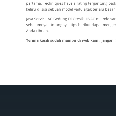
pertama. Techniques have a rating tergantung pad
keliru di sisi sebuah model yaitu agak terlalu bes
Jasa Service AC Gedung Di Gresik. HVAC metode sa
sebelumnya. Untungnya, tips berikut dapat menge
Anda ribuan.
Terima kasih sudah mampir di web kami, jangan 
GET IN TOUCH
BIDANG 
‎+62 821-4361-1182
AC Split
info@anber.co.id
Chiller