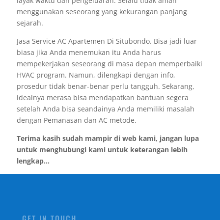
layak waktu dan pengeluaran. Selalu tidak aman
menggunakan seseorang yang kekurangan panjang
sejarah.
Jasa Service AC Apartemen Di Situbondo. Bisa jadi luar
biasa jika Anda menemukan itu Anda harus
mempekerjakan seseorang di masa depan memperbaiki
HVAC program. Namun, dilengkapi dengan info,
prosedur tidak benar-benar perlu tangguh. Sekarang,
idealnya merasa bisa mendapatkan bantuan segera
setelah Anda bisa seandainya Anda memiliki masalah
dengan Pemanasan dan AC metode.
Terima kasih sudah mampir di web kami, jangan lupa
untuk menghubungi kami untuk keterangan lebih
lengkap...
GET IN TOUCH