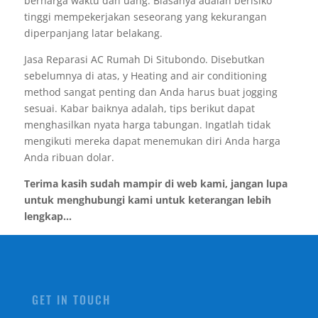
berharga waktu dan uang. Biasanya adalah berisiko
tinggi mempekerjakan seseorang yang kekurangan
diperpanjang latar belakang.
Jasa Reparasi AC Rumah Di Situbondo. Disebutkan
sebelumnya di atas, y Heating and air conditioning
method sangat penting dan Anda harus buat jogging
sesuai. Kabar baiknya adalah, tips berikut dapat
menghasilkan nyata harga tabungan. Ingatlah tidak
mengikuti mereka dapat menemukan diri Anda harga
Anda ribuan dolar.
Terima kasih sudah mampir di web kami, jangan lupa
untuk menghubungi kami untuk keterangan lebih
lengkap...
GET IN TOUCH