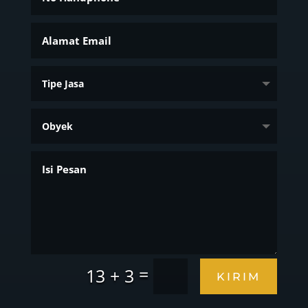
=
13 + 3
KIRIM