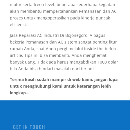
motor serta freon level. beberapa sederhana kegiatan
akan membantu mempertahankan Pemanasan dan AC
proses untuk mengoperasikan pada kinerja puncak
efisiensi.
Jasa Reparasi AC Industri Di Bojonegoro. A bagus –
bekerja Pemanasan dan AC sistem sangat penting fitur
rumah Anda, saat Anda pergi melalui inside the before
article. Tips ini bisa membantu Anda menghemat
banyak uang. Tidak ada harus mengabdikan 1000 dolar
bila Anda bisa hindari masalah dari terjadi.
Terima kasih sudah mampir di web kami, jangan lupa
untuk menghubungi kami untuk keterangan lebih
lengkap...
GET IN TOUCH