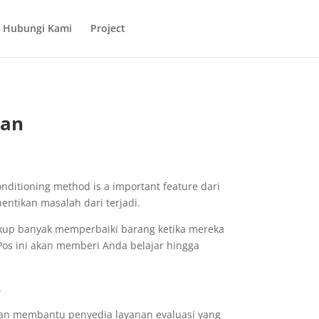
Hubungi Kami
Project
san
nditioning method is a important feature dari
ntikan masalah dari terjadi.
ukup banyak memperbaiki barang ketika mereka
Pos ini akan memberi Anda belajar hingga
.
an membantu penyedia layanan evaluasi yang