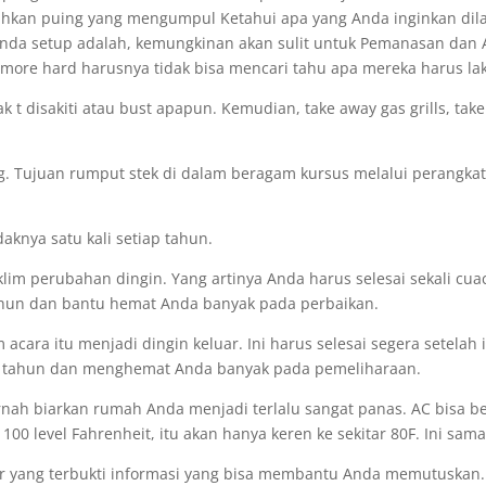
sihkan puing yang mengumpul Ketahui apa yang Anda inginkan d
nda setup adalah, kemungkinan akan sulit untuk Pemanasan dan 
more hard harusnya tidak bisa mencari tahu apa mereka harus la
ak t disakiti atau bust apapun. Kemudian, take away gas grills, tak
g. Tujuan rumput stek di dalam beragam kursus melalui perangkat.
daknya satu kali setiap tahun.
lim perubahan dingin. Yang artinya Anda harus selesai sekali cuac
ahun dan bantu hemat Anda banyak pada perbaikan.
ra itu menjadi dingin keluar. Ini harus selesai segera setelah ik
a tahun dan menghemat Anda banyak pada pemeliharaan.
nah biarkan rumah Anda menjadi terlalu sangat panas. AC bisa b
s 100 level Fahrenheit, itu akan hanya keren ke sekitar 80F. Ini sam
lur yang terbukti informasi yang bisa membantu Anda memutuskan