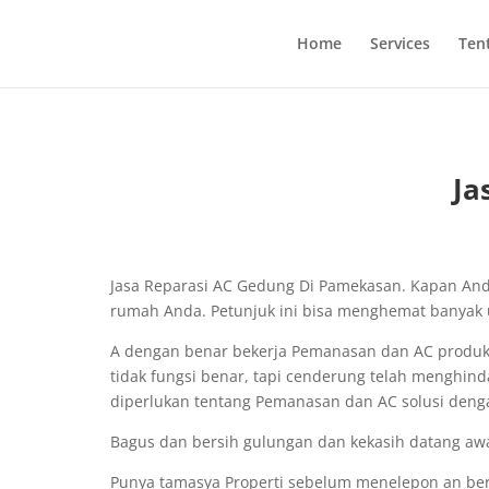
Home
Services
Ten
Ja
Jasa Reparasi AC Gedung Di Pamekasan. Kapan Anda b
rumah Anda. Petunjuk ini bisa menghemat banyak ua
A dengan benar bekerja Pemanasan dan AC produk 
tidak fungsi benar, tapi cenderung telah menghind
diperlukan tentang Pemanasan dan AC solusi deng
Bagus dan bersih gulungan dan kekasih datang awa
Punya tamasya Properti sebelum menelepon an be