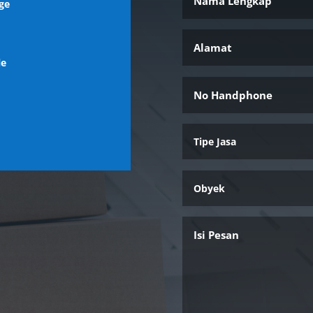
ge
l
le