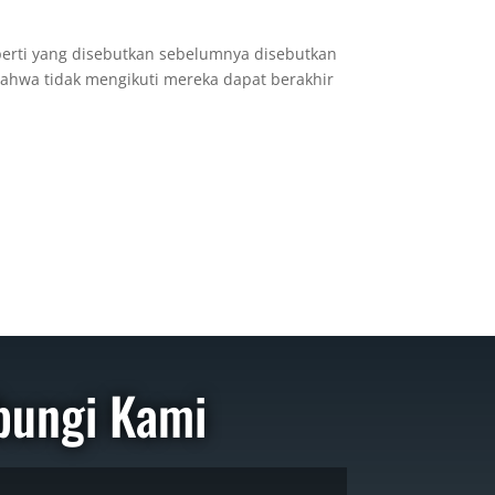
perti yang disebutkan sebelumnya disebutkan
ahwa tidak mengikuti mereka dapat berakhir
bungi Kami