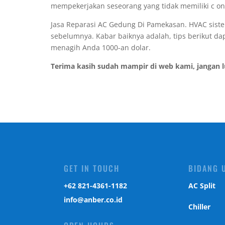
mempekerjakan seseorang yang tidak memiliki c on
Jasa Reparasi AC Gedung Di Pamekasan. HVAC sist
sebelumnya. Kabar baiknya adalah, tips berikut 
menagih Anda 1000-an dolar.
Terima kasih sudah mampir di web kami, jangan 
GET IN TOUCH
BIDANG 
‎+62 821-4361-1182
AC Split
info@anber.co.id
Chiller