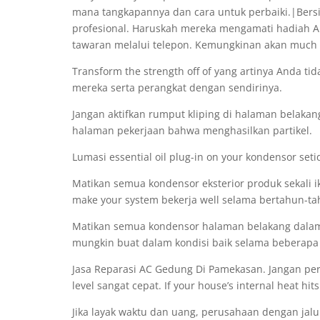
mana tangkapannya dan cara untuk perbaiki.|Ber
profesional. Haruskah mereka mengamati hadiah A
tawaran melalui telepon. Kemungkinan akan much 
Transform the strength off of yang artinya Anda tid
mereka serta perangkat dengan sendirinya.
Jangan aktifkan rumput kliping di halaman belakan
halaman pekerjaan bahwa menghasilkan partikel.
Lumasi essential oil plug-in on your kondensor seti
Matikan semua kondensor eksterior produk sekali ik
make your system bekerja well selama bertahun-t
Matikan semua kondensor halaman belakang dalam aca
mungkin buat dalam kondisi baik selama beberap
Jasa Reparasi AC Gedung Di Pamekasan. Jangan per
level sangat cepat. If your house’s internal heat hit
Jika layak waktu dan uang, perusahaan dengan ja