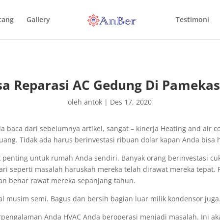
tang
Gallery
Testimoni
sa Reparasi AC Gedung Di Pameka
oleh
antok
|
Des 17, 2020
aca dari sebelumnya artikel, sangat – kinerja Heating and air co
ng. Tidak ada harus berinvestasi ribuan dolar kapan Anda bisa he
penting untuk rumah Anda sendiri. Banyak orang berinvestasi c
ari seperti masalah haruskah mereka telah dirawat mereka tepat. 
an benar rawat mereka sepanjang tahun.
l musim semi. Bagus dan bersih bagian luar milik kondensor juga
rpengalaman Anda HVAC Anda beroperasi menjadi masalah. Ini ak