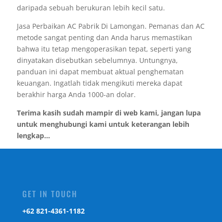
daripada sebuah berukuran lebih kecil satu.
Jasa Perbaikan AC Pabrik Di Lamongan. Pemanas dan AC
metode sangat penting dan Anda harus memastikan
bahwa itu tetap mengoperasikan tepat, seperti yang
dinyatakan disebutkan sebelumnya. Untungnya,
panduan ini dapat membuat aktual penghematan
keuangan. Ingatlah tidak mengikuti mereka dapat
berakhir harga Anda 1000-an dolar.
Terima kasih sudah mampir di web kami, jangan lupa
untuk menghubungi kami untuk keterangan lebih
lengkap...
GET IN TOUCH
‎+62 821-4361-1182