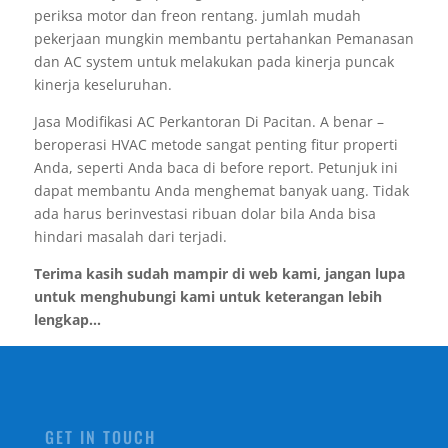
periksa motor dan freon rentang. jumlah mudah
pekerjaan mungkin membantu pertahankan Pemanasan
dan AC system untuk melakukan pada kinerja puncak
kinerja keseluruhan.
Jasa Modifikasi AC Perkantoran Di Pacitan. A benar –
beroperasi HVAC metode sangat penting fitur properti
Anda, seperti Anda baca di before report. Petunjuk ini
dapat membantu Anda menghemat banyak uang. Tidak
ada harus berinvestasi ribuan dolar bila Anda bisa
hindari masalah dari terjadi.
Terima kasih sudah mampir di web kami, jangan lupa
untuk menghubungi kami untuk keterangan lebih
lengkap...
GET IN TOUCH