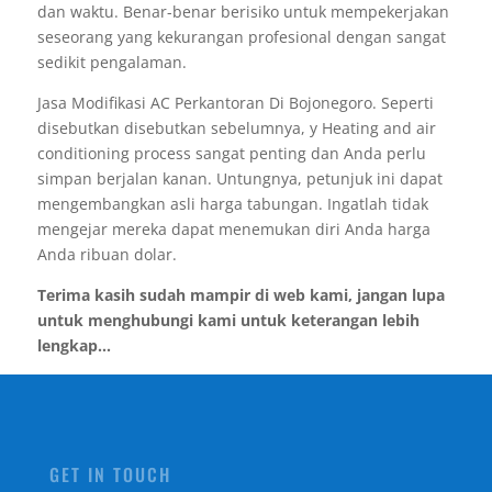
dan waktu. Benar-benar berisiko untuk mempekerjakan
seseorang yang kekurangan profesional dengan sangat
sedikit pengalaman.
Jasa Modifikasi AC Perkantoran Di Bojonegoro. Seperti
disebutkan disebutkan sebelumnya, y Heating and air
conditioning process sangat penting dan Anda perlu
simpan berjalan kanan. Untungnya, petunjuk ini dapat
mengembangkan asli harga tabungan. Ingatlah tidak
mengejar mereka dapat menemukan diri Anda harga
Anda ribuan dolar.
Terima kasih sudah mampir di web kami, jangan lupa
untuk menghubungi kami untuk keterangan lebih
lengkap...
GET IN TOUCH