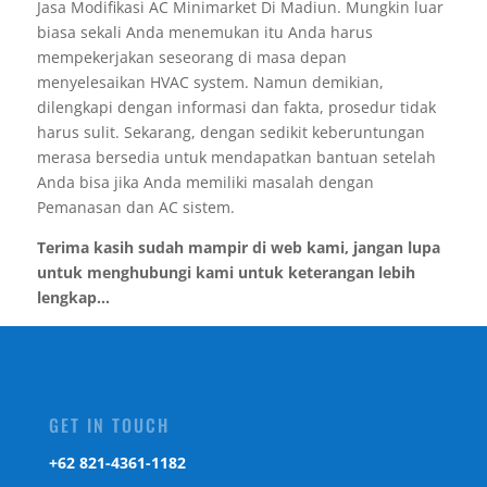
Jasa Modifikasi AC Minimarket Di Madiun. Mungkin luar
biasa sekali Anda menemukan itu Anda harus
mempekerjakan seseorang di masa depan
menyelesaikan HVAC system. Namun demikian,
dilengkapi dengan informasi dan fakta, prosedur tidak
harus sulit. Sekarang, dengan sedikit keberuntungan
merasa bersedia untuk mendapatkan bantuan setelah
Anda bisa jika Anda memiliki masalah dengan
Pemanasan dan AC sistem.
Terima kasih sudah mampir di web kami, jangan lupa
untuk menghubungi kami untuk keterangan lebih
lengkap...
GET IN TOUCH
‎+62 821-4361-1182