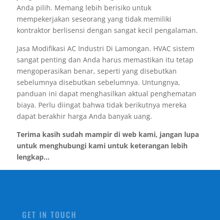
Anda pilih. Memang lebih berisiko untuk
mempekerjakan seseorang yang tidak memiliki
kontraktor berlisensi dengan sangat kecil pengalaman.
Jasa Modifikasi AC Industri Di Lamongan. HVAC sistem
sangat penting dan Anda harus memastikan itu tetap
mengoperasikan benar, seperti yang disebutkan
sebelumnya disebutkan sebelumnya. Untungnya,
panduan ini dapat menghasilkan aktual penghematan
biaya. Perlu diingat bahwa tidak berikutnya mereka
dapat berakhir harga Anda banyak uang.
Terima kasih sudah mampir di web kami, jangan lupa
untuk menghubungi kami untuk keterangan lebih
lengkap...
GET IN TOUCH