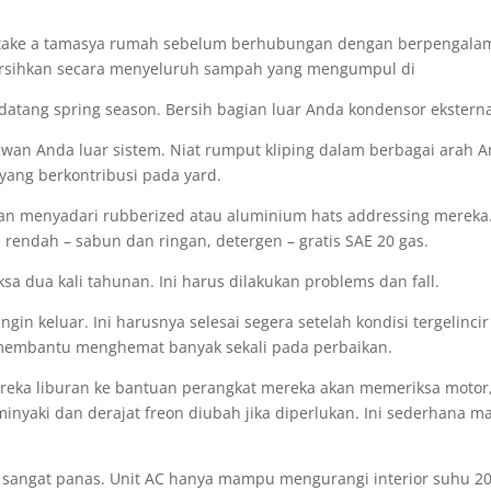
 take a tamasya rumah sebelum berhubungan dengan berpengalam
ersihkan secara menyeluruh sampah yang mengumpul di
datang spring season. Bersih bagian luar Anda kondensor eksterna
n Anda luar sistem. Niat rumput kliping dalam berbagai arah An
yang berkontribusi pada yard.
an menyadari rubberized atau aluminium hats addressing mereka.
rendah – sabun dan ringan, detergen – gratis SAE 20 gas.
a dua kali tahunan. Ini harus dilakukan problems dan fall.
in keluar. Ini harusnya selesai segera setelah kondisi tergelincir
membantu menghemat banyak sekali pada perbaikan.
reka liburan ke bantuan perangkat mereka akan memeriksa motor,
diminyaki dan derajat freon diubah jika diperlukan. Ini sederhan
 sangat panas. Unit AC hanya mampu mengurangi interior suhu 20 l