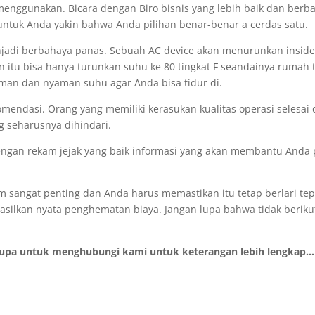
 menggunakan. Bicara dengan Biro bisnis yang lebih baik dan berba
ntuk Anda yakin bahwa Anda pilihan benar-benar a cerdas satu.
adi berbahaya panas. Sebuah AC device akan menurunkan inside t
n itu bisa hanya turunkan suhu ke 80 tingkat F seandainya rumah t
aman dan nyaman suhu agar Anda bisa tidur di.
omendasi. Orang yang memiliki kerasukan kualitas operasi selesai 
ng seharusnya dihindari.
engan rekam jejak yang baik informasi yang akan membantu Anda p
 sangat penting dan Anda harus memastikan itu tetap berlari tep
asilkan nyata penghematan biaya. Jangan lupa bahwa tidak berik
lupa untuk menghubungi kami untuk keterangan lebih lengkap...