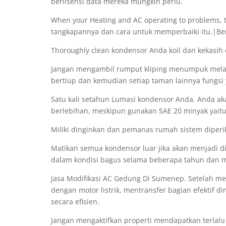
berlisensi data mereka mungkin perlu.
When your Heating and AC operating to problems,
tangkapannya dan cara untuk memperbaiki itu.|B
Thoroughly clean kondensor Anda koil dan kekasih 
Jangan mengambil rumput kliping menumpuk melawa
bertiup dan kemudian setiap taman lainnya fungsi 
Satu kali setahun Lumasi kondensor Anda. Anda ak
berlebihan, meskipun gunakan SAE 20 minyak yaitu 
Miliki dinginkan dan pemanas rumah sistem diperiks
Matikan semua kondensor luar jika akan menjadi ding
dalam kondisi bagus selama beberapa tahun dan 
Jasa Modifikasi AC Gedung Di Sumenep. Setelah me
dengan motor listrik, mentransfer bagian efektif 
secara efisien.
Jangan mengaktifkan properti mendapatkan terlalu