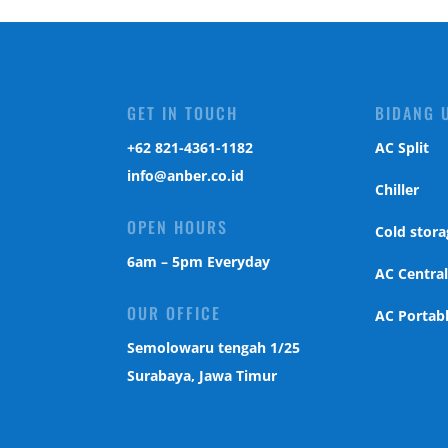
GET IN TOUCH
BIDANG 
‎+62 821-4361-1182
AC Split
info@anber.co.id
Chiller
OPEN HOURS
Cold stora
6am – 5pm Everyday
AC Centra
OUR OFFICE
AC Portab
Semolowaru tengah 1/25
Surabaya, Jawa Timur