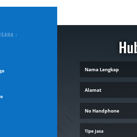
USAHA :
Hu
ge
l
le