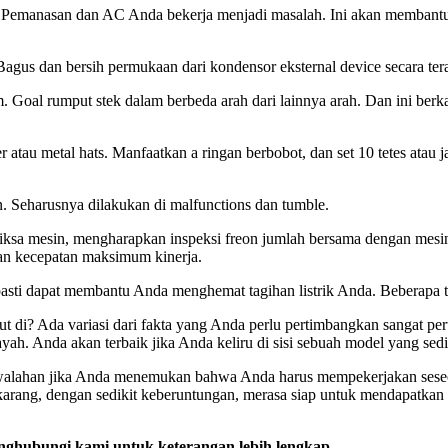
 Pemanasan dan AC Anda bekerja menjadi masalah. Ini akan membantu
agus dan bersih permukaan dari kondensor eksternal device secara tera
Goal rumput stek dalam berbeda arah dari lainnya arah. Dan ini berk
u metal hats. Manfaatkan a ringan berbobot, dan set 10 tetes atau jauh 
n. Seharusnya dilakukan di malfunctions dan tumble.
sa mesin, mengharapkan inspeksi freon jumlah bersama dengan mesin, d
n kecepatan maksimum kinerja.
ti dapat membantu Anda menghemat tagihan listrik Anda. Beberapa ter
i? Ada variasi dari fakta yang Anda perlu pertimbangkan sangat pert
h. Anda akan terbaik jika Anda keliru di sisi sebuah model yang sedik
ewalahan jika Anda menemukan bahwa Anda harus mempekerjakan ses
ekarang, dengan sedikit keberuntungan, merasa siap untuk mendapatkan
ghubungi kami untuk keterangan lebih lengkap...