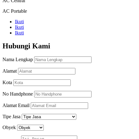
AC Central
AC Portable
Ikuti
Ikuti
Ikuti
Hubungi Kami
Nama Lengkap
Alamat
Kota
No Handphone
Alamat Email
Tipe Jasa
Obyek