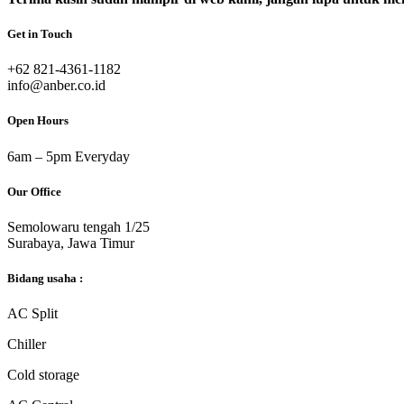
Get in Touch
‎+62 821-4361-1182
info@anber.co.id
Open Hours
6am – 5pm Everyday
Our Office
Semolowaru tengah 1/25
Surabaya, Jawa Timur
Bidang usaha :
AC Split
Chiller
Cold storage