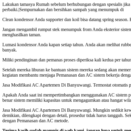
Lakukan tamasya Rumah sebelum berhubungan dengan spesialis jika
perbaiki.|Sempurnakan dan bersihkan sampah yang menumpuk di
Clean kondensor Anda supporter dan koil bisa datang spring season. B
Jangan mengambil rumput stek menumpuk from Anda eksterior sistem. 
menghasilkan taman.
Lumasi kondensor Anda kapan setiap tahun. Anda akan melihat rubber ata
banyak.
Miliki pendinginan dan pemanas proses diperiksa kali kedua per tahu
Setelah mereka liburan ke bantuan sistem mereka sedang akan memerik
kegiatan membantu menjaga Pemanasan dan AC sistem bekerja denga
Jasa Modifikasi AC Apartemen Di Banyuwangi. Termostat otomatis pas
Apakah Anda saat ini mempertimbangkan menggunakan AC sistem put d
benar sistem memiliki kapasitas untuk mengagumkan atau hangat wilaya
Jasa Modifikasi AC Apartemen Di Banyuwangi. Mungkin sedikit k
demikian, dilengkapi dengan detail, prosedur tidak harus tangguh. S
dengan Pemanasan dan AC metode.
Terima kasih sudah mampir di web kami, jangan lupa untuk men