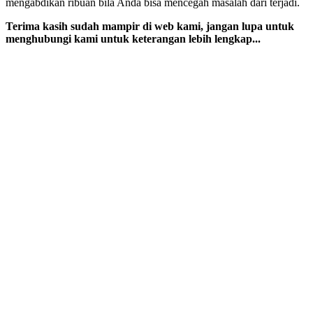
mengabdikan ribuan bila Anda bisa mencegah masalah dari terjadi.
Terima kasih sudah mampir di web kami, jangan lupa untuk
menghubungi kami untuk keterangan lebih lengkap...
Get in Touch
‎+62 821-4361-1182
info@anber.co.id
Open Hours
6am – 5pm Everyday
Our Office
Semolowaru tengah 1/25
Surabaya, Jawa Timur
Bidang usaha :
AC Split
Chiller