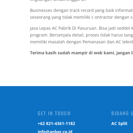
Businesses dengan track record yang baik informat
seseorang yang tidak memiliki c ontractor dengan 
Jasa Lepas AC Pabrik Di Pasuruan. Bisa jadi sed
program. Bersenjata detail, proses tidak harus ta
memiliki masalah dengan Pemanasan dan AC tekni
Terima kasih sudah mampir di web kami, jangan 
GET IN TOUCH
BIDANG 
‎+62 821-4361-1182
AC Split
info@anber.co.id