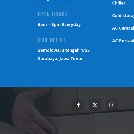
Chiller
OPEN HOURS
Cold stora
6am – 5pm Everyday
AC Centra
OUR OFFICE
AC Portab
Semolowaru tengah 1/25
Surabaya, Jawa Timur