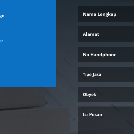
ge
l
le