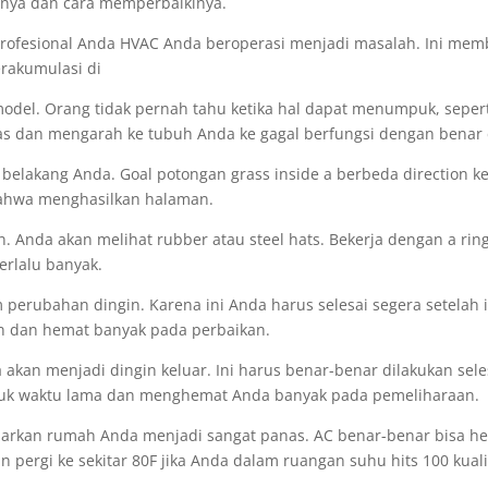
ya dan cara memperbaikinya.
fesional Anda HVAC Anda beroperasi menjadi masalah. Ini memb
erakumulasi di
 model. Orang tidak pernah tahu ketika hal dapat menumpuk, sepert
as dan mengarah ke tubuh Anda ke gagal berfungsi dengan bena
belakang Anda. Goal potongan grass inside a berbeda direction ke
ahwa menghasilkan halaman.
 Anda akan melihat rubber atau steel hats. Bekerja dengan a ringa
erlalu banyak.
 perubahan dingin. Karena ini Anda harus selesai segera setelah ik
un dan hemat banyak pada perbaikan.
an menjadi dingin keluar. Ini harus benar-benar dilakukan selesai
untuk waktu lama dan menghemat Anda banyak pada pemeliharaan.
biarkan rumah Anda menjadi sangat panas. AC benar-benar bisa he
n pergi ke sekitar 80F jika Anda dalam ruangan suhu hits 100 kuali