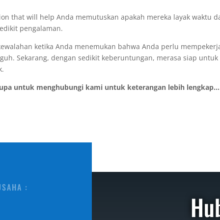
ion that will help Anda memutuskan apakah mereka layak waktu da
sedikit pengalaman.
ikit kewalahan ketika Anda menemukan bahwa Anda perlu mempeker
ngguh. Sekarang, dengan sedikit keberuntungan, merasa siap untu
k.
lupa untuk menghubungi kami untuk keterangan lebih lengkap...
USAHA :
Hu