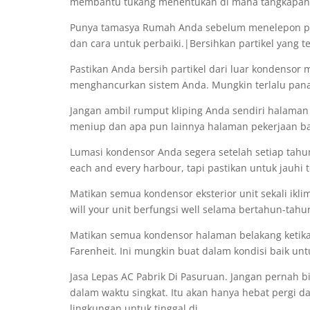
membantu tukang menentukan di mana tangkapann
Punya tamasya Rumah Anda sebelum menelepon pro
dan cara untuk perbaiki.|Bersihkan partikel yang t
Pastikan Anda bersih partikel dari luar kondensor
menghancurkan sistem Anda. Mungkin terlalu pan
Jangan ambil rumput kliping Anda sendiri halaman 
meniup dan apa pun lainnya halaman pekerjaan b
Lumasi kondensor Anda segera setelah setiap tahun.
each and every harbour, tapi pastikan untuk jauhi t
Matikan semua kondensor eksterior unit sekali iklim
will your unit berfungsi well selama bertahun-tah
Matikan semua kondensor halaman belakang ketika ak
Farenheit. Ini mungkin buat dalam kondisi baik 
Jasa Lepas AC Pabrik Di Pasuruan. Jangan pernah 
dalam waktu singkat. Itu akan hanya hebat pergi da
lingkungan untuk tinggal di.