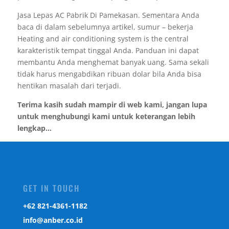
Jasa Lepas AC Pabrik Di Pamekasan. Sementara Anda
baca di dalam sebelumnya artikel, sumur – bekerja
Heating and air conditioning system is the central
karakteristik tempat tinggal Anda. Panduan ini dapat
membantu Anda menghemat banyak uang. Sama sekali
tidak harus mengabdikan ribuan dolar bila Anda bisa
hentikan masalah dari terjadi.
Terima kasih sudah mampir di web kami, jangan lupa
untuk menghubungi kami untuk keterangan lebih
lengkap...
GET IN TOUCH
‎+62 821-4361-1182
info@anber.co.id