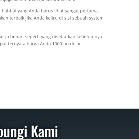
al-hal yang Anda harus lihat sangat pertama.
n terbaik jika Anda keliru di sisi sebuah system
erja benar, seperti yang disebutkan sebelumnya
at ternyata harga Anda 1000-an dolar.
bungi Kami