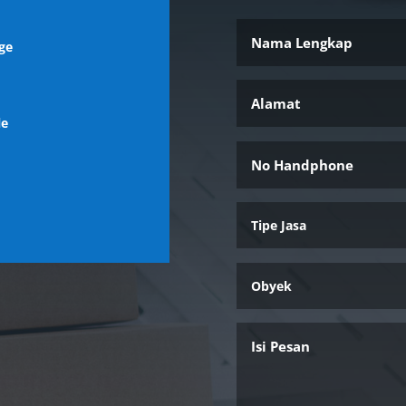
ge
l
le