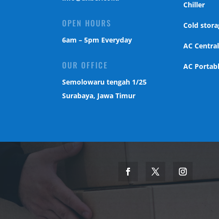
Chiller
OPEN HOURS
Cold stora
6am – 5pm Everyday
AC Centra
OUR OFFICE
AC Portab
Semolowaru tengah 1/25
Surabaya, Jawa Timur