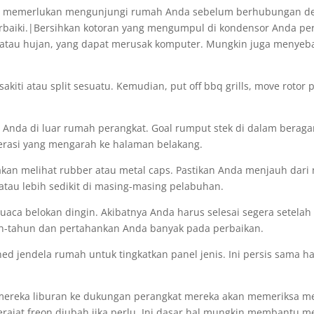
ms, memerlukan mengunjungi rumah Anda sebelum berhubungan den
baiki.|Bersihkan kotoran yang mengumpul di kondensor Anda pera
 atau hujan, yang dapat merusak komputer. Mungkin juga menyeba
sakiti atau split sesuatu. Kemudian, put off bbq grills, move roto
da di luar rumah perangkat. Goal rumput stek di dalam beragam a
erasi yang mengarah ke halaman belakang.
akan melihat rubber atau metal caps. Pastikan Anda menjauh dari
tau lebih sedikit di masing-masing pelabuhan.
aca belokan dingin. Akibatnya Anda harus selesai segera setelah cu
un-tahun dan pertahankan Anda banyak pada perbaikan.
ned jendela rumah untuk tingkatkan panel jenis. Ini persis sama ha
ereka liburan ke dukungan perangkat mereka akan memeriksa me
ajat freon diubah jika perlu. Ini dasar hal mungkin membantu men