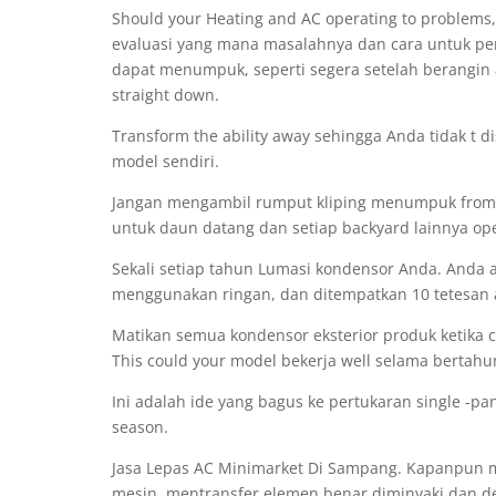
Should your Heating and AC operating to proble
evaluasi yang mana masalahnya dan cara untuk per
dapat menumpuk, seperti segera setelah berangin
straight down.
Transform the ability away sehingga Anda tidak t di
model sendiri.
Jangan mengambil rumput kliping menumpuk from An
untuk daun datang dan setiap backyard lainnya op
Sekali setiap tahun Lumasi kondensor Anda. Anda 
menggunakan ringan, dan ditempatkan 10 tetesan a
Matikan semua kondensor eksterior produk ketika cu
This could your model bekerja well selama bertah
Ini adalah ide yang bagus ke pertukaran single -pa
season.
Jasa Lepas AC Minimarket Di Sampang. Kapanpun m
mesin, mentransfer elemen benar diminyaki dan der