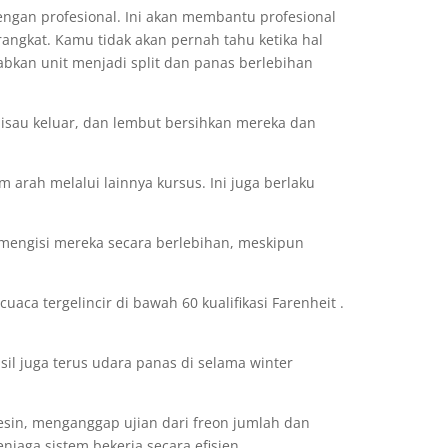
gan profesional. Ini akan membantu profesional
ngkat. Kamu tidak akan pernah tahu ketika hal
bkan unit menjadi split dan panas berlebihan
r pisau keluar, dan lembut bersihkan mereka dan
rah melalui lainnya kursus. Ini juga berlaku
 mengisi mereka secara berlebihan, meskipun
aca tergelincir di bawah 60 kualifikasi Farenheit .
sil juga terus udara panas di selama winter
sin, menganggap ujian dari freon jumlah dan
jaga sistem bekerja secara efisien.