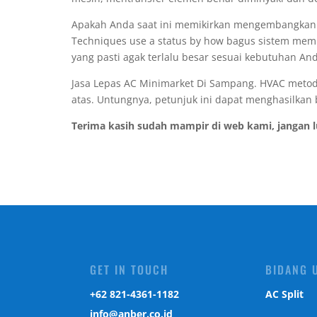
Apakah Anda saat ini memikirkan mengembangkan a
Techniques use a status by how bagus sistem memil
yang pasti agak terlalu besar sesuai kebutuhan An
Jasa Lepas AC Minimarket Di Sampang. HVAC metod
atas. Untungnya, petunjuk ini dapat menghasilkan
Terima kasih sudah mampir di web kami, jangan 
GET IN TOUCH
BIDANG 
‎+62 821-4361-1182
AC Split
info@anber.co.id