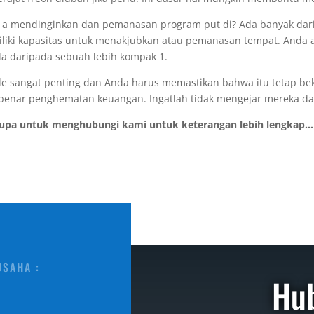
 mendinginkan dan pemanasan program put di? Ada banyak dari h
iki kapasitas untuk menakjubkan atau pemanasan tempat. Anda aka
da daripada sebuah lebih kompak 1.
e sangat penting dan Anda harus memastikan bahwa itu tetap bek
 benar penghematan keuangan. Ingatlah tidak mengejar mereka dap
lupa untuk menghubungi kami untuk keterangan lebih lengkap...
USAHA :
Hu