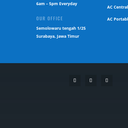
6am – 5pm Everyday
AC Centra
OUR OFFICE
AC Portab
Semolowaru tengah 1/25
Surabaya, Jawa Timur