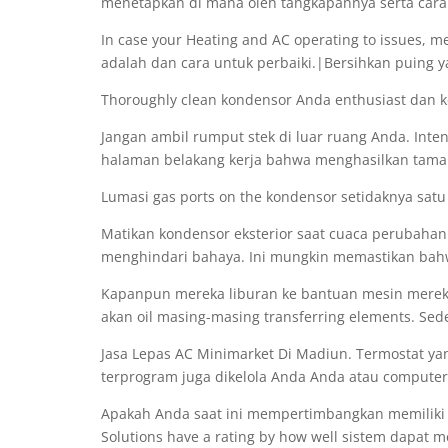
menetapkan di mana oleh tangkapannya serta car
In case your Heating and AC operating to issues,
adalah dan cara untuk perbaiki.|Bersihkan puing y
Thoroughly clean kondensor Anda enthusiast dan ko
Jangan ambil rumput stek di luar ruang Anda. Inte
halaman belakang kerja bahwa menghasilkan tama
Lumasi gas ports on the kondensor setidaknya satu 
Matikan kondensor eksterior saat cuaca perubahan
menghindari bahaya. Ini mungkin memastikan bahw
Kapanpun mereka liburan ke bantuan mesin merek
akan oil masing-masing transferring elements. Se
Jasa Lepas AC Minimarket Di Madiun. Termostat 
terprogram juga dikelola Anda Anda atau computer
Apakah Anda saat ini mempertimbangkan memiliki 
Solutions have a rating by how well sistem dapat me