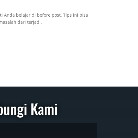
Anda belajar di before post. Tips ini bisa
salah dari terjadi.
bungi Kami