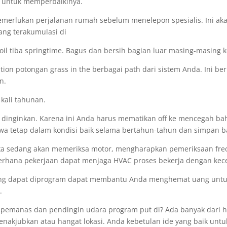
a untuk memperbaikinya.
 memerlukan perjalanan rumah sebelum menelepon spesialis. Ini a
ang terakumulasi di
il tiba springtime. Bagus dan bersih bagian luar masing-masing k
ntion potongan grass in the berbagai path dari sistem Anda. Ini b
n.
kali tahunan.
 dinginkan. Karena ini Anda harus mematikan off ke mencegah ba
a tetap dalam kondisi baik selama bertahun-tahun dan simpan b
a sedang akan memeriksa motor, mengharapkan pemeriksaan freo
derhana pekerjaan dapat menjaga HVAC proses bekerja dengan kec
yang dapat diprogram dapat membantu Anda menghemat uang untuk
.
pemanas dan pendingin udara program put di? Ada banyak dari h
nakjubkan atau hangat lokasi. Anda kebetulan ide yang baik untuk 