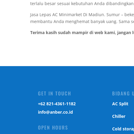
terlalu besar sesuai kebutuhan Anda dibandingkan
Jasa Lepas AC Minimarket Di Madiun. Sumur – bekerj
membantu Anda menghemat banyak uang. Sama sekali
Terima kasih sudah mampir di web kami, jangan 
GET IN TOUCH
BIDANG 
‎+62 821-4361-1182
AC Split
info@anber.co.id
Chiller
OPEN HOURS
Cold stora