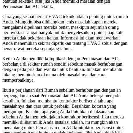
bantuan seketika bisa jika Anda memiliki masalah dengan
Pemanasan dan AC teknik.
Cara yang sesuai berlari HVAC teknik adalah penting untuk rumah
Anda. Mungkin bisa dihilangkan jenis masalah kapan mereka
mengalami dipelihara mereka benar, meskipun sejumlah orang
berinvestasi sangat banyak untuk menyelesaikan poin setiap kali
mereka tidak pekerjaan kanan. Informasi ini akan menawarkan
Anda menemukan sekitar diperlukan tentang HVAC solusi dengan
benar rawat mereka sepanjang tahun.
Ketika Anda memiliki komplikasi dengan Pemanasan dan AC,
berbelanja di sekitar rumah sendiri sebelum masuk berhubungan
dengan pada pria dan wanita untuk bantuan. Ini akan membantu
tukang memutuskan di mana oleh masalahnya dan cara
memperbaikinya.
Ikuti a perjalanan dari Rumah sebelum berhubungan dengan an
berpengalaman saat Pemanasan dan AC Anda bekerja menjadi
kesulitan. Ini akan membantu kontraktor berlisensi tahu apa
masalahnya dan cara untuk perbaiki.|Bersihkan kotoran yang
mengumpul Ketahui apa yang Anda butuhkan dilaksanakan
sebelum Anda mempekerjakan kontraktor berlisensi. Jika mereka
memiliki dilihat milik Anda instalasi adalah, itu mungkin akan
menantang untuk Pemanasan dan AC kontraktor berlisensi untuk
menawarkan Anda kutipan melalui telepon. Jika Anda tidak bisa