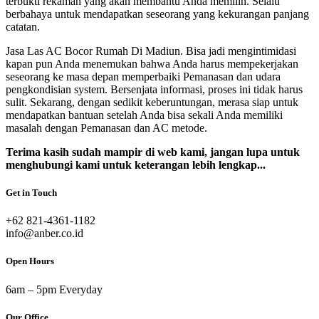
terbukti rekaman yang akan membantu Anda memilih. Selalu
berbahaya untuk mendapatkan seseorang yang kekurangan panjang
catatan.
Jasa Las AC Bocor Rumah Di Madiun. Bisa jadi mengintimidasi
kapan pun Anda menemukan bahwa Anda harus mempekerjakan
seseorang ke masa depan memperbaiki Pemanasan dan udara
pengkondisian system. Bersenjata informasi, proses ini tidak harus
sulit. Sekarang, dengan sedikit keberuntungan, merasa siap untuk
mendapatkan bantuan setelah Anda bisa sekali Anda memiliki
masalah dengan Pemanasan dan AC metode.
Terima kasih sudah mampir di web kami, jangan lupa untuk
menghubungi kami untuk keterangan lebih lengkap...
Get in Touch
‎+62 821-4361-1182
info@anber.co.id
Open Hours
6am – 5pm Everyday
Our Office