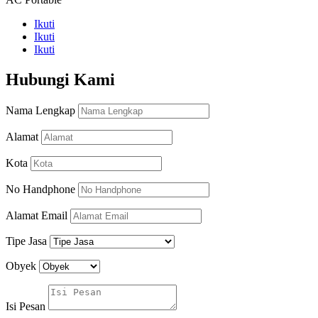
Ikuti
Ikuti
Ikuti
Hubungi Kami
Nama Lengkap
Alamat
Kota
No Handphone
Alamat Email
Tipe Jasa
Obyek
Isi Pesan