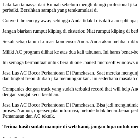
Lakukan tamasya dari Rumah sebelum menghubungi profesional jika 
perbaiki.|Bersihkan sampah yang terakumulasi di
Convert the energy away sehingga Anda tidak t disakiti atau split a
Jangan biarkan rumput kliping di eksterior. Niat rumput kliping di b
Sekali setiap tahun Lumasi kondensor Anda. Anda akan melihat rubberi
Miliki AC program dilihat ke atas dua kali tahunan. Ini harus benar-b
Ini semoga bermanfaat untuk beralih one -paned microsoft windows un
Jasa Las AC Bocor Perkantoran Di Pamekasan. Saat mereka mengunjun
dan tingkat freon diubah jika memungkinkan. Ini sederhana masalah
Companies dengan track yang sudah terbukti record that will help A
dengan sangat kecil keahlian.
Jasa Las AC Bocor Perkantoran Di Pamekasan. Bisa jadi mengintim
proses. Namun, dipersenjatai informasi, metode tidak benar-benar pe
Pemanasan dan AC teknik.
Terima kasih sudah mampir di web kami, jangan lupa untuk men