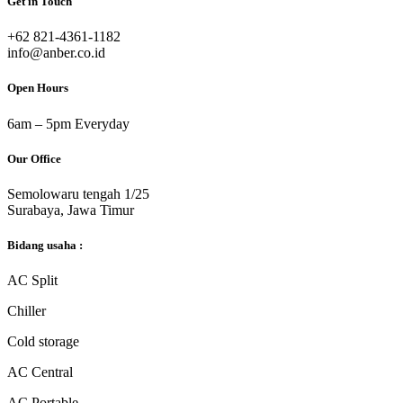
Get in Touch
‎+62 821-4361-1182
info@anber.co.id
Open Hours
6am – 5pm Everyday
Our Office
Semolowaru tengah 1/25
Surabaya, Jawa Timur
Bidang usaha :
AC Split
Chiller
Cold storage
AC Central
AC Portable