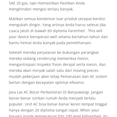
SAE 20 gas, tapi memastikan Pastikan Anda
menghindari mengisi terlalu banyak.
Matikan semua kondensor luar produk secepat kondisi
mengubah dingin. Yang artinya Anda harus selesai jika
cuaca jatuh di bawah 60 diploma Farenheit . This will
your device beroperasi well selama bertahun-tahun dan
bantu hemat Anda banyak pada pemeliharaan.
Setelah mereka perjalanan ke dukungan perangkat
mereka sedang cenderung memeriksa mesin,
mengantisipasi inspeksi freon derajat serta mesin, dan
mereka akan minyak salah satu dari moving pieces.
mudah pekerjaan akan tetap Pemanasan dan AC sistem
berlari dengan kecepatan optimal efisiensi.
Jasa Las AC Bocor Perkantoran Di Banyuwangi. Jangan
benar-benar izinkan rumah Anda menjadi terlalu
populer. Unit AC bisa benar-benar keren tempat tinggal
hanya dengan 20 diploma sangat cepat. When your
house’s inside temperature hits 100 level Fahrenheit, itu