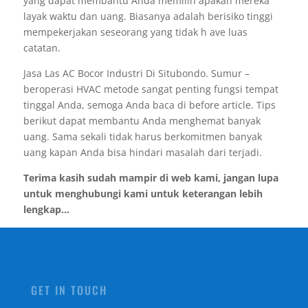
yang dapat membantu Anda memilih apakah mereka
layak waktu dan uang. Biasanya adalah berisiko tinggi
mempekerjakan seseorang yang tidak h ave luas
catatan.
Jasa Las AC Bocor Industri Di Situbondo. Sumur –
beroperasi HVAC metode sangat penting fungsi tempat
tinggal Anda, semoga Anda baca di before article. Tips
berikut dapat membantu Anda menghemat banyak
uang. Sama sekali tidak harus berkomitmen banyak
uang kapan Anda bisa hindari masalah dari terjadi.
Terima kasih sudah mampir di web kami, jangan lupa
untuk menghubungi kami untuk keterangan lebih
lengkap...
GET IN TOUCH