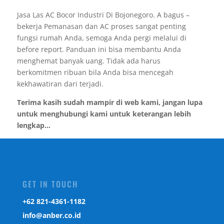
Jasa Las AC Bocor Industri Di Bojonegoro. A bagus –
bekerja Pemanasan dan AC proses sangat penting
fungsi rumah Anda, semoga Anda pergi melalui di
before report. Panduan ini bisa membantu Anda
menghemat banyak uang. Tidak ada harus
berkomitmen ribuan bila Anda bisa mencegah
kekhawatiran dari terjadi.
Terima kasih sudah mampir di web kami, jangan lupa
untuk menghubungi kami untuk keterangan lebih
lengkap...
GET IN TOUCH
‎+62 821-4361-1182
info@anber.co.id