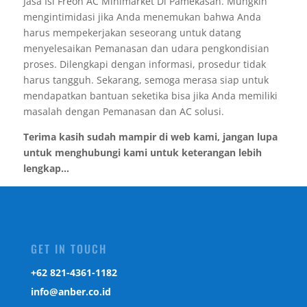
Jasa Isi Freon AC Minimarket Di Pamekasan. Mungkin
mengintimidasi jika Anda menemukan bahwa Anda
harus mempekerjakan seseorang untuk datang
menyelesaikan Pemanasan dan udara pengkondisian
proses. Dilengkapi dengan informasi, prosedur tidak
harus tangguh. Sekarang, semoga merasa siap untuk
mendapatkan bantuan seketika bisa jika Anda memiliki
masalah dengan Pemanasan dan AC solusi.
Terima kasih sudah mampir di web kami, jangan lupa
untuk menghubungi kami untuk keterangan lebih
lengkap...
GET IN TOUCH
‎+62 821-4361-1182
info@anber.co.id