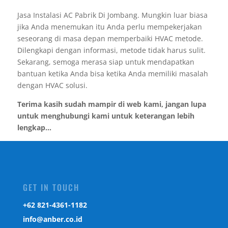
Jasa Instalasi AC Pabrik Di Jombang. Mungkin luar biasa
jika Anda menemukan itu Anda perlu mempekerjakan
seseorang di masa depan memperbaiki HVAC metode.
Dilengkapi dengan informasi, metode tidak harus sulit.
Sekarang, semoga merasa siap untuk mendapatkan
bantuan ketika Anda bisa ketika Anda memiliki masalah
dengan HVAC solusi.
Terima kasih sudah mampir di web kami, jangan lupa
untuk menghubungi kami untuk keterangan lebih
lengkap...
GET IN TOUCH
‎+62 821-4361-1182
info@anber.co.id