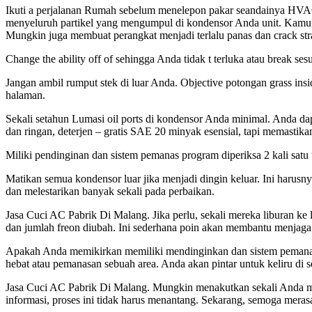
Ikuti a perjalanan Rumah sebelum menelepon pakar seandainya HVAC
menyeluruh partikel yang mengumpul di kondensor Anda unit. Kamu ti
Mungkin juga membuat perangkat menjadi terlalu panas dan crack str
Change the ability off of sehingga Anda tidak t terluka atau break ses
Jangan ambil rumput stek di luar Anda. Objective potongan grass ins
halaman.
Sekali setahun Lumasi oil ports di kondensor Anda minimal. Anda d
dan ringan, deterjen – gratis SAE 20 minyak esensial, tapi memastik
Miliki pendinginan dan sistem pemanas program diperiksa 2 kali satu t
Matikan semua kondensor luar jika menjadi dingin keluar. Ini harusny
dan melestarikan banyak sekali pada perbaikan.
Jasa Cuci AC Pabrik Di Malang. Jika perlu, sekali mereka liburan ke 
dan jumlah freon diubah. Ini sederhana poin akan membantu menjaga
Apakah Anda memikirkan memiliki mendinginkan dan sistem pemanas si
hebat atau pemanasan sebuah area. Anda akan pintar untuk keliru di s
Jasa Cuci AC Pabrik Di Malang. Mungkin menakutkan sekali Anda 
informasi, proses ini tidak harus menantang. Sekarang, semoga mer