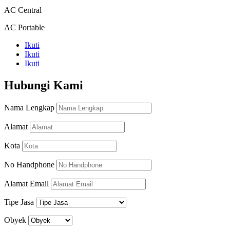
AC Central
AC Portable
Ikuti
Ikuti
Ikuti
Hubungi Kami
Nama Lengkap
Alamat
Kota
No Handphone
Alamat Email
Tipe Jasa
Obyek