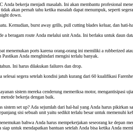
 Anda bekerja menjadi masalah. Ini akan membantu profesional menent
dak akan pernah tahu ketika masalah dapat menumpuk, seperti segera 
aight down.
uatu. Kemudian, burst away grills, pull cutting blades keluar, dan hati
ide a beragam route Anda melalui unit Anda. Ini berlaku untuk daun da
apat menemukan ports karena orang-orang ini memiliki a rubberized at
an Pastikan Anda menghindari mengisi terlalu banyak.
ahun. Ini harus dilakukan failures dan drop.
a selesai segera setelah kondisi jatuh kurang dari 60 kualifikasi Faren
layanan sistem mereka cenderung memeriksa motor, mengantisipasi ujian
 metode bekerja dengan baik.
stem set up? Ada sejumlah dari hal-hal yang Anda harus pikirkan sang
epanjang sisi sebuah unit yaitu sedikit terlalu besar untuk memenuhi k
menemukan bahwa Anda harus mempekerjakan seseorang ke depan memp
asa siap untuk mendapatkan bantuan setelah Anda bisa ketika Anda mem