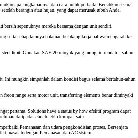
ukan apa tangkapannya dan cara untuk perbaiki.|Bersihkan secara
setelah berangin atau hujan, yang dapat merusak tubuh Anda.
-hati bersih sepenuhnya mereka bersama dengan unit sendiri.
tang serta setiap lainnya halaman belakang kerja bahwa mengarah ke
au steel limit. Gunakan SAE 20 minyak yang mungkin rendah – sabun
heit. Ini mungkin simpanlah dalam kondisi bagus selama bertahun-tahun
 freon range serta motor unit, transferring elements benar diminyaki
at pertama. Solutions have a status by how efektif program dapat
ebutuhan daripada sebuah lebih kompak satu.
erbaiki Pemanasan dan udara pengkondisian proses. Bersenjata
iliki masalah dengan Pemanasan dan AC sistem.