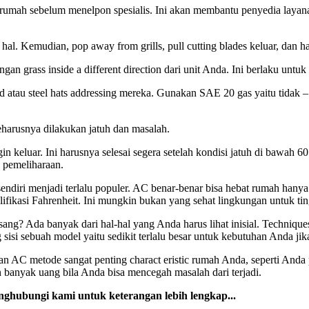
rumah sebelum menelpon spesialis. Ini akan membantu penyedia layan
u hal. Kemudian, pop away from grills, pull cutting blades keluar, dan h
ngan grass inside a different direction dari unit Anda. Ini berlaku un
atau steel hats addressing mereka. Gunakan SAE 20 gas yaitu tidak – 
Seharusnya dilakukan jatuh dan masalah.
keluar. Ini harusnya selesai segera setelah kondisi jatuh di bawah 60 d
 pemeliharaan.
ndiri menjadi terlalu populer. AC benar-benar bisa hebat rumah hanya 
ifikasi Fahrenheit. Ini mungkin bukan yang sehat lingkungan untuk tin
? Ada banyak dari hal-hal yang Anda harus lihat inisial. Techniques h
sisi sebuah model yaitu sedikit terlalu besar untuk kebutuhan Anda jik
 AC metode sangat penting charact eristic rumah Anda, seperti Anda p
anyak uang bila Anda bisa mencegah masalah dari terjadi.
ghubungi kami untuk keterangan lebih lengkap...