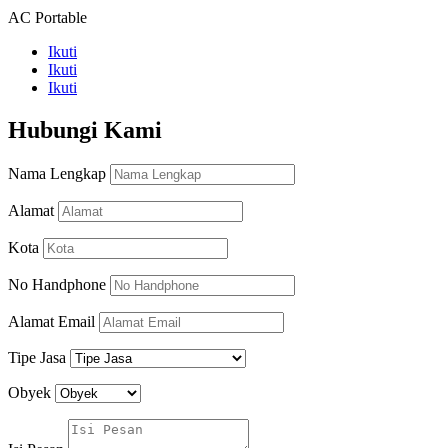
AC Portable
Ikuti
Ikuti
Ikuti
Hubungi Kami
Nama Lengkap
Alamat
Kota
No Handphone
Alamat Email
Tipe Jasa
Obyek