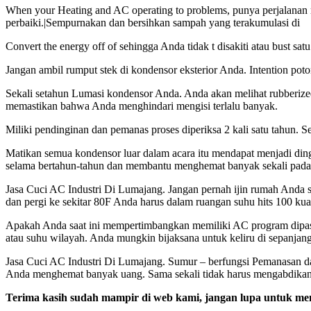
When your Heating and AC operating to problems, punya perjalanan 
perbaiki.|Sempurnakan dan bersihkan sampah yang terakumulasi di
Convert the energy off of sehingga Anda tidak t disakiti atau bust sat
Jangan ambil rumput stek di kondensor eksterior Anda. Intention poto
Sekali setahun Lumasi kondensor Anda. Anda akan melihat rubberized 
memastikan bahwa Anda menghindari mengisi terlalu banyak.
Miliki pendinginan dan pemanas proses diperiksa 2 kali satu tahun. 
Matikan semua kondensor luar dalam acara itu mendapat menjadi dingin 
selama bertahun-tahun dan membantu menghemat banyak sekali pada
Jasa Cuci AC Industri Di Lumajang. Jangan pernah ijin rumah Anda se
dan pergi ke sekitar 80F Anda harus dalam ruangan suhu hits 100 kual
Apakah Anda saat ini mempertimbangkan memiliki AC program dipasang
atau suhu wilayah. Anda mungkin bijaksana untuk keliru di sepanjang 
Jasa Cuci AC Industri Di Lumajang. Sumur – berfungsi Pemanasan dan
Anda menghemat banyak uang. Sama sekali tidak harus mengabdikan b
Terima kasih sudah mampir di web kami, jangan lupa untuk men