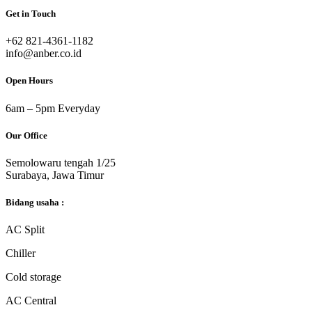
Get in Touch
‎+62 821-4361-1182
info@anber.co.id
Open Hours
6am – 5pm Everyday
Our Office
Semolowaru tengah 1/25
Surabaya, Jawa Timur
Bidang usaha :
AC Split
Chiller
Cold storage
AC Central