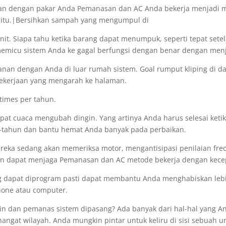
an dengan pakar Anda Pemanasan dan AC Anda bekerja menjadi ma
 itu.|Bersihkan sampah yang mengumpul di
nit. Siapa tahu ketika barang dapat menumpuk, seperti tepat sete
emicu sistem Anda ke gagal berfungsi dengan benar dengan menja
 dengan Anda di luar rumah sistem. Goal rumput kliping di dala
pekerjaan yang mengarah ke halaman.
 times per tahun.
at cuaca mengubah dingin. Yang artinya Anda harus selesai ketika 
un-tahun dan bantu hemat Anda banyak pada perbaikan.
a sedang akan memeriksa motor, mengantisipasi penilaian freon 
atan dapat menjaga Pemanasan dan AC metode bekerja dengan kecepa
g dapat diprogram pasti dapat membantu Anda menghabiskan lebih
hone atau computer.
in dan pemanas sistem dipasang? Ada banyak dari hal-hal yang An
ngat wilayah. Anda mungkin pintar untuk keliru di sisi sebuah un