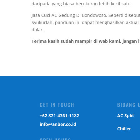
daripada yang biasa berukuran lebih kecil satu.
Jasa Cuci AC Gedung Di Bondowoso. Seperti disebu
Syukurlah, panduan ini dapat menghasilkan aktual
dolar.
Terima kasih sudah mampir di web kami, jangan 
GET IN TOUCH
BIDANG 
‎+62 821-4361-1182
AC Split
info@anber.co.id
Chiller