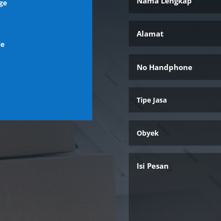
ge
l
le