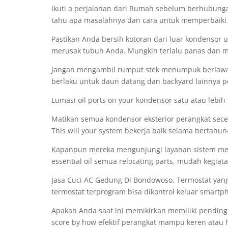
Ikuti a perjalanan dari Rumah sebelum berhubung
tahu apa masalahnya dan cara untuk memperbaiki
Pastikan Anda bersih kotoran dari luar kondensor u
merusak tubuh Anda. Mungkin terlalu panas dan m
Jangan mengambil rumput stek menumpuk berlawanan
berlaku untuk daun datang dan backyard lainnya 
Lumasi oil ports on your kondensor satu atau lebih
Matikan semua kondensor eksterior perangkat secep
This will your system bekerja baik selama bertah
Kapanpun mereka mengunjungi layanan sistem merek
essential oil semua relocating parts. mudah kegi
Jasa Cuci AC Gedung Di Bondowoso. Termostat yan
termostat terprogram bisa dikontrol keluar smartp
Apakah Anda saat ini memikirkan memiliki pending
score by how efektif perangkat mampu keren atau ha