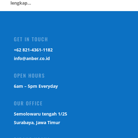
lengkap...
GET IN TOUCH
‎+62 821-4361-1182
info@anber.co.id
OPEN HOURS
6am – 5pm Everyday
OUR OFFICE
Semolowaru tengah 1/25
Surabaya, Jawa Timur