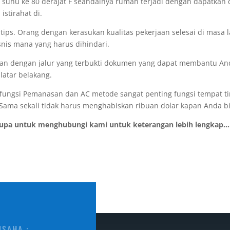
 suhu ke 80 derajat F seandainya rumah terjadi dengan dapatkan di
stirahat di.
tips. Orang dengan kerasukan kualitas pekerjaan selesai di masa 
isnis mana yang harus dihindari.
aan dengan jalur yang terbukti dokumen yang dapat membantu Anda
atar belakang.
fungsi Pemanasan dan AC metode sangat penting fungsi tempat tin
 Sama sekali tidak harus menghabiskan ribuan dolar kapan Anda bi
lupa untuk menghubungi kami untuk keterangan lebih lengkap...
USAHA :