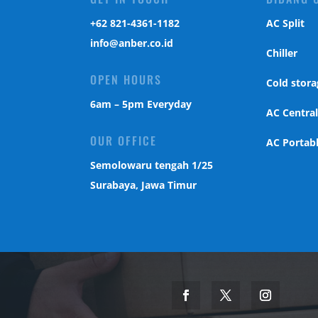
‎+62 821-4361-1182
AC Split
info@anber.co.id
Chiller
OPEN HOURS
Cold stora
6am – 5pm Everyday
AC Centra
OUR OFFICE
AC Portab
Semolowaru tengah 1/25
Surabaya, Jawa Timur