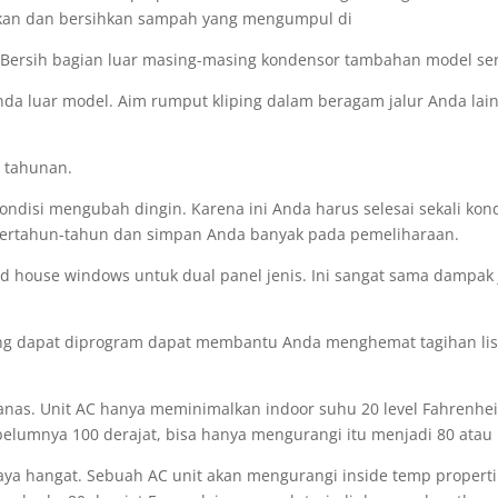
kan dan bersihkan sampah yang mengumpul di
e. Bersih bagian luar masing-masing kondensor tambahan model ser
 luar model. Aim rumput kliping dalam beragam jalur Anda lainn
i tahunan.
ndisi mengubah dingin. Karena ini Anda harus selesai sekali kondis
a bertahun-tahun dan simpan Anda banyak pada pemeliharaan.
d house windows untuk dual panel jenis. Ini sangat sama dampa
ng dapat diprogram dapat membantu Anda menghemat tagihan list
anas. Unit AC hanya meminimalkan indoor suhu 20 level Fahrenhe
elumnya 100 derajat, bisa hanya mengurangi itu menjadi 80 atau 
a hangat. Sebuah AC unit akan mengurangi inside temp properti 