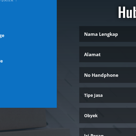
Hu
ge
l
le