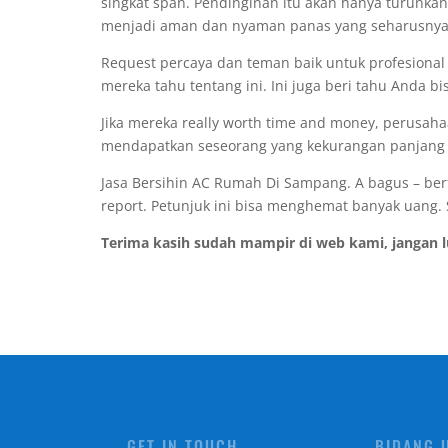
singkat span. Pendinginan itu akan hanya turunkan
menjadi aman dan nyaman panas yang seharusnya i
Request percaya dan teman baik untuk profesional 
mereka tahu tentang ini. Ini juga beri tahu Anda b
Jika mereka really worth time and money, perusah
mendapatkan seseorang yang kekurangan panjang l
Jasa Bersihin AC Rumah Di Sampang. A bagus – ber
report. Petunjuk ini bisa menghemat banyak uang.
Terima kasih sudah mampir di web kami, jangan 
GET IN TOUCH
BIDANG 