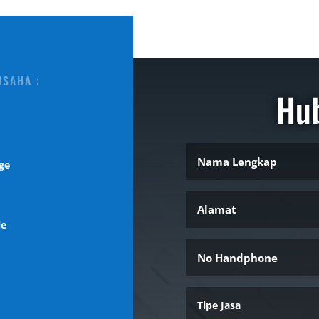
USAHA :
Hu
ge
l
le