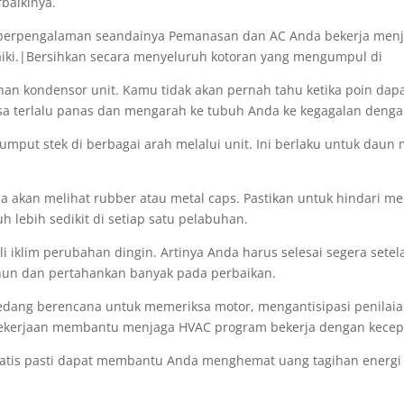
baikinya.
erpengalaman seandainya Pemanasan dan AC Anda bekerja menjadi
iki.|Bersihkan secara menyeluruh kotoran yang mengumpul di
han kondensor unit. Kamu tidak akan pernah tahu ketika poin dap
isa terlalu panas dan mengarah ke tubuh Anda ke kegagalan dengan
rumput stek di berbagai arah melalui unit. Ini berlaku untuk daun
 akan melihat rubber atau metal caps. Pastikan untuk hindari me
lebih sedikit di setiap satu pelabuhan.
 iklim perubahan dingin. Artinya Anda harus selesai segera setelah
tahun dan pertahankan banyak pada perbaikan.
edang berencana untuk memeriksa motor, mengantisipasi penilaian
ekerjaan membantu menjaga HVAC program bekerja dengan kecepat
matis pasti dapat membantu Anda menghemat uang tagihan energi A