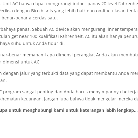
. Unit AC hanya dapat mengurangi indoor panas 20 level Fahrenhei
riksa dengan Biro bisnis yang lebih baik dan on-line ulasan tent
benar-benar a cerdas satu.
bahaya panas. Sebuah AC device akan mengurangi inner temperatu
ulan get near 100 kualifikasi Fahrenheit, AC itu akan hanya penur
haya suhu untuk Anda tidur di.
k benar-benar memahami apa dimensi perangkat Anda akan membut
n dimensi untuk AC.
n dengan jalur yang terbukti data yang dapat membantu Anda mem
tan.
AC program sangat penting dan Anda harus menyimpannya bekerja 
enghematan keuangan. Jangan lupa bahwa tidak mengejar mereka da
lupa untuk menghubungi kami untuk keterangan lebih lengkap...