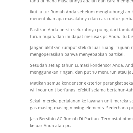
tahu di mana masalahnya adalah dan cara memper
Ikuti a tur Rumah Anda sebelum menghubungi an b
menentukan apa masalahnya dan cara untuk perba
Pastikan Anda bersih seluruhnya puing dari tamba
turun hujan, dan ini dapat merusak pc Anda. Itu b
Jangan aktifkan rumput stek di luar ruang. Tujuan 
mengoperasikan bahwa menyebabkan partikel.
Sesudah setiap tahun Lumasi kondensor Anda. Anda
menggunakan ringan, dan put 10 menurun atau jauh 
Matikan semua kondensor eksterior perangkat sekali
will your unit berfungsi efektif selama bertahun-
Sekali mereka perjalanan ke layanan unit mereka s
gas masing-masing moving elements. Sederhana p
Jasa Bersihin AC Rumah Di Pacitan. Termostat oto
keluar Anda atau pc.