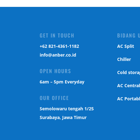
GET IN TOUCH
BIDANG 
‎+62 821-4361-1182
AC Split
info@anber.co.id
Chiller
OPEN HOURS
Cold stora
6am – 5pm Everyday
AC Centra
OUR OFFICE
AC Portab
Semolowaru tengah 1/25
Surabaya, Jawa Timur