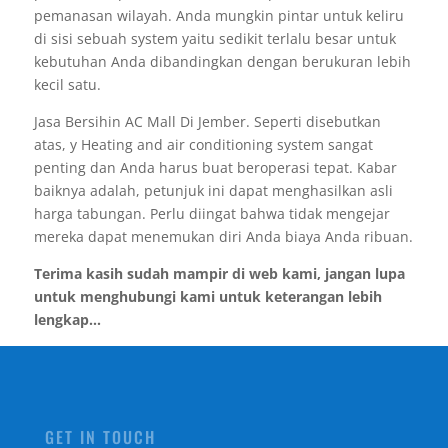
pemanasan wilayah. Anda mungkin pintar untuk keliru
di sisi sebuah system yaitu sedikit terlalu besar untuk
kebutuhan Anda dibandingkan dengan berukuran lebih
kecil satu.
Jasa Bersihin AC Mall Di Jember. Seperti disebutkan
atas, y Heating and air conditioning system sangat
penting dan Anda harus buat beroperasi tepat. Kabar
baiknya adalah, petunjuk ini dapat menghasilkan asli
harga tabungan. Perlu diingat bahwa tidak mengejar
mereka dapat menemukan diri Anda biaya Anda ribuan.
Terima kasih sudah mampir di web kami, jangan lupa
untuk menghubungi kami untuk keterangan lebih
lengkap...
GET IN TOUCH